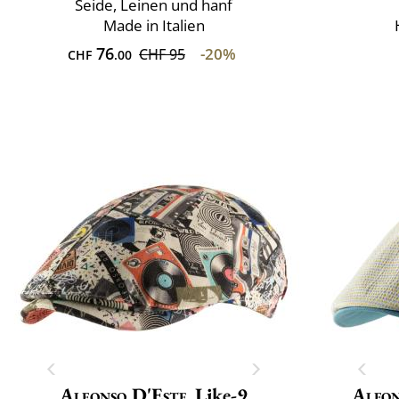
Seide, Leinen und hanf
Made in Italien
76
-20%
CHF 95
CHF
.00
Alfonso D'Este
Like-9
Alfon