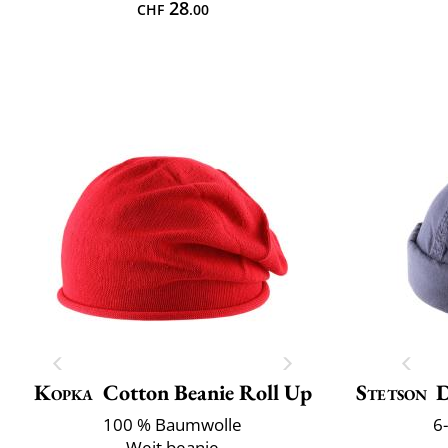
28
CHF
.00
Kopka
Cotton Beanie Roll Up
Stetson
D
100 % Baumwolle
6
Weit beanie