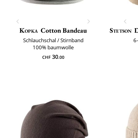
Kopka
Cotton Bandeau
Stetson
D
Schlauchschal / Stirnband
6
100% baumwolle
30
CHF
.00