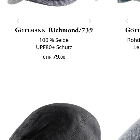
Göttmann
Richmond/739
Göt
100 % Seide
Rohde
UPF80+ Schutz
Le
79
CHF
.00