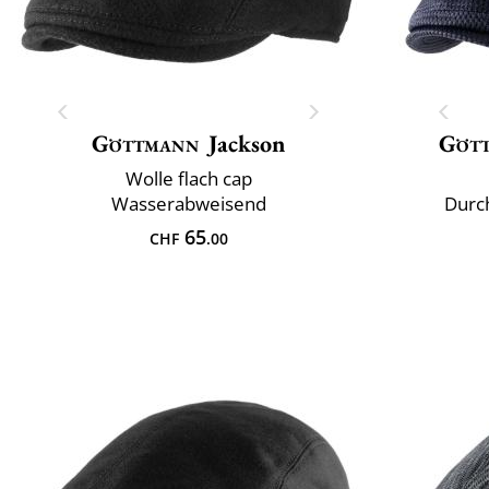
Göttmann
Jackson
Göt
Wolle flach cap
Wasserabweisend
Durc
65
CHF
.00