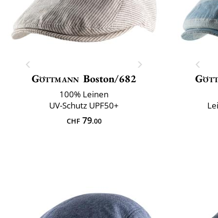
Göttmann
Boston/682
Göt
100% Leinen
UV-Schutz UPF50+
Le
79
CHF
.00