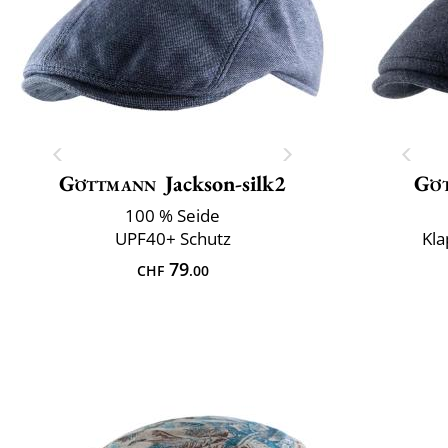
Göttmann
Jackson-silk2
Gö
100 % Seide
UPF40+ Schutz
Kla
79
CHF
.00