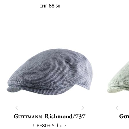
88
CHF
.50
Göttmann
Richmond/737
Gö
UPF80+ Schutz