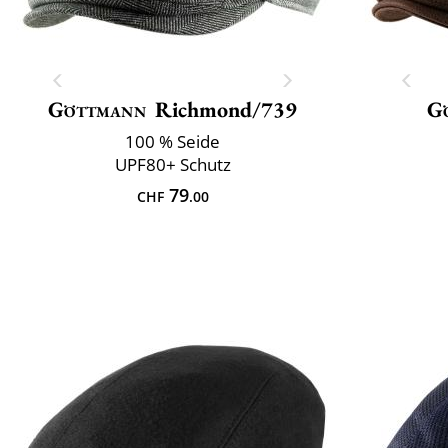
Göttmann
Richmond/739
G
100 % Seide
UPF80+ Schutz
79
CHF
.00