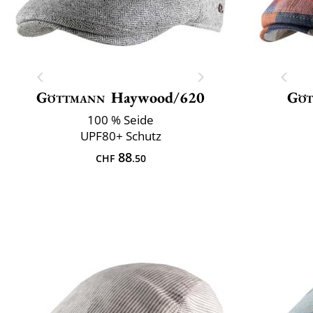
Göttmann
Haywood/620
Göt
100 % Seide
UPF80+ Schutz
88
CHF
.50