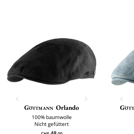
Göttmann
Orlando
Göt
100% baumwolle
Nicht gefüttert
48
CHF
.00