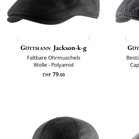
Göttmann
Jackson-k-g
Göt
Faltbare Ohrmuschels
Best
Wolle - Polyamid
Cap
79
CHF
.00