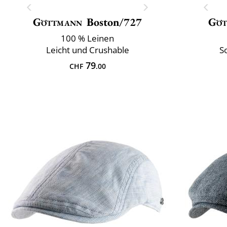
Göttmann
Boston/727
Göt
100 % Leinen
Leicht und Crushable
S
79
CHF
.00