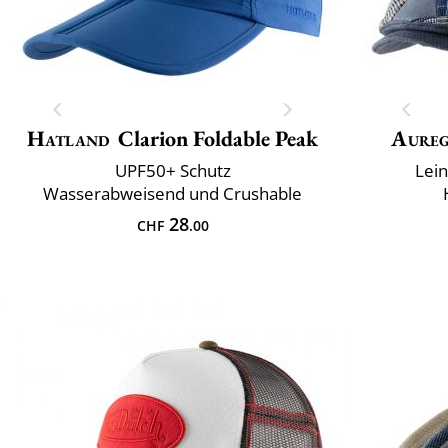
Hatland
Clarion Foldable Peak
Aure
UPF50+ Schutz
Lei
Wasserabweisend und Crushable
28
CHF
.00