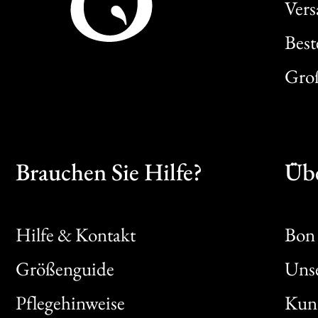
Ver
Best
Gro
Brauchen Sie Hilfe?
Übe
Hilfe & Kontakt
Bon 
Größenguide
Unse
Bon
Pflegehinweise
Kun