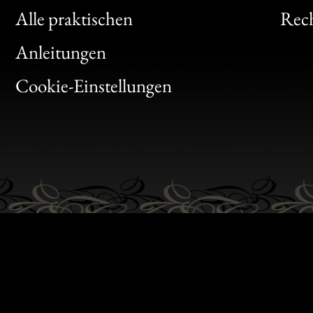
Clic
Alle praktischen
Rech
Bon
Anleitungen
Gen
Cookie-Einstellungen