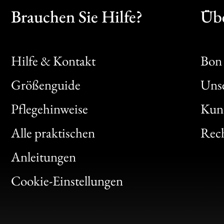
Brauchen Sie Hilfe?
Übe
Hilfe & Kontakt
Bon 
Größenguide
Unse
Bon
Pflegehinweise
Kun
Clic
Alle praktischen
Rech
Bon
Anleitungen
Gen
Cookie-Einstellungen