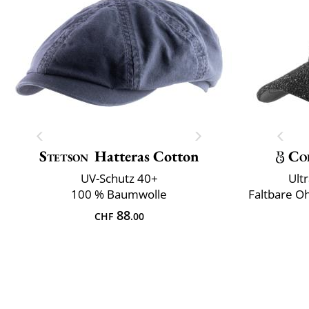
Stetson
Hatteras Cotton
Co
UV-Schutz 40+
Ult
100 % Baumwolle
Faltbare O
88
CHF
.00