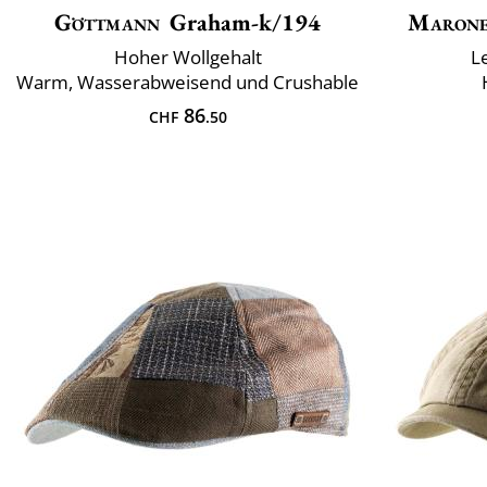
Göttmann
Graham-k/194
Marone
Hoher Wollgehalt
L
Warm, Wasserabweisend und Crushable
86
CHF
.50