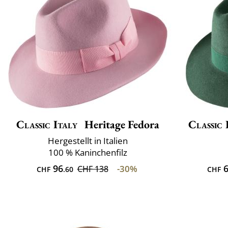
Classic Italy
Heritage Fedora
Classic 
Hergestellt in Italien
100 % Kaninchenfilz
96
6
-30%
CHF 138
CHF
.60
CHF