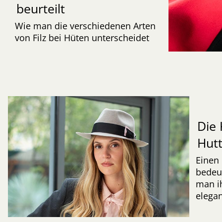
beurteilt
Wie man die verschiedenen Arten
von Filz bei Hüten unterscheidet
Die 
Hut
Einen 
bedeut
man ih
elegan