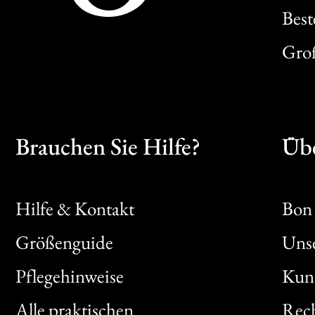
Best
Gro
Brauchen Sie Hilfe?
Übe
Hilfe & Kontakt
Bon 
Größenguide
Unse
Bon
Pflegehinweise
Kun
Clic
Alle praktischen
Rech