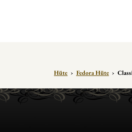
Hüte
›
Fedora Hüte
›
Classi