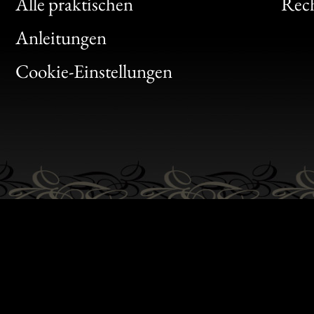
Clic
Alle praktischen
Rech
Bon
Anleitungen
Gen
Cookie-Einstellungen