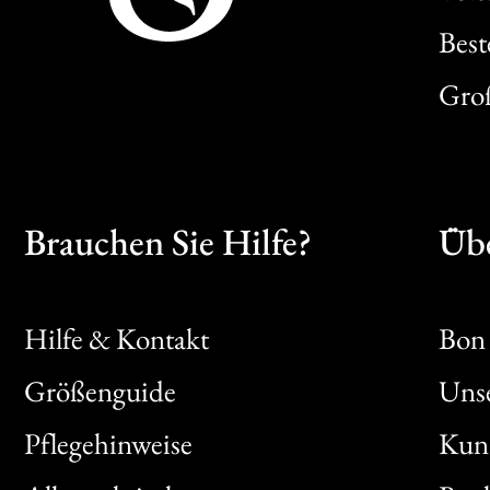
Best
Gro
Brauchen Sie Hilfe?
Übe
Hilfe & Kontakt
Bon 
Größenguide
Unse
Bon
Pflegehinweise
Kun