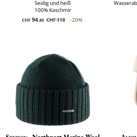
Seidig und heiß
Wasserab
100% Kaschmir
94
-20%
CHF 118
CHF
.40
Stetson
Northport Merino Wool
Alfon