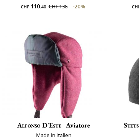
110
-20%
CHF 138
CHF
.40
CH
Alfonso D'Este
Aviatore
Stet
Made in Italien