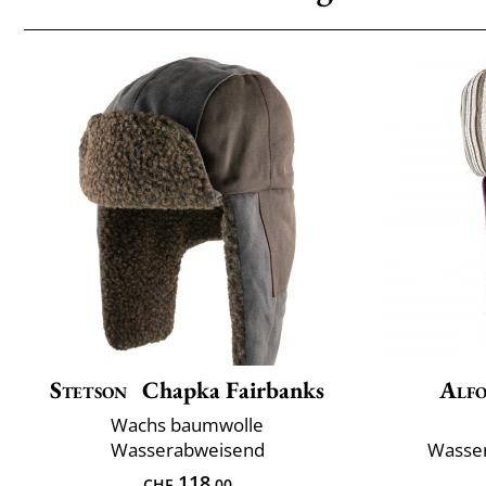
Stetson
Chapka Fairbanks
Alfo
Wachs baumwolle
Wasserabweisend
Wasser
118
CHF
.00