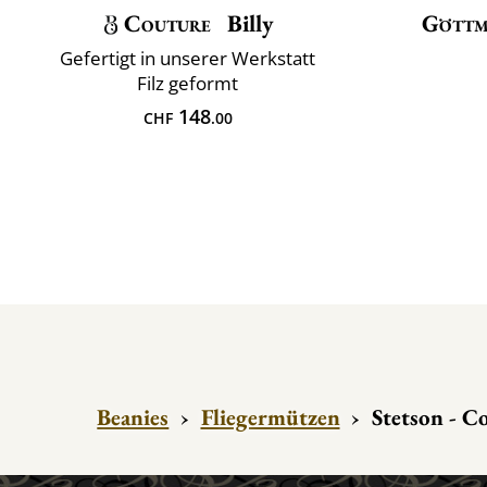
Couture
Billy
Gött
Gefertigt in unserer Werkstatt
Filz geformt
148
CHF
.00
Beanies
›
Fliegermützen
›
Stetson - C