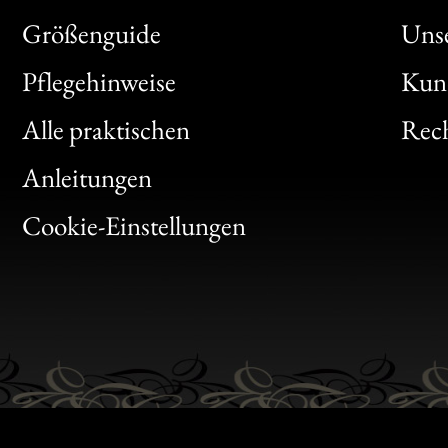
Größenguide
Unse
Bon
Pflegehinweise
Kun
Clic
Alle praktischen
Rech
Bon
Anleitungen
Gen
Cookie-Einstellungen