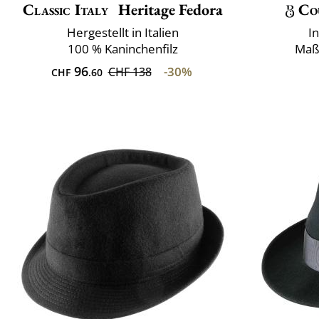
Classic Italy
Heritage Fedora
Co
Hergestellt in Italien
I
100 % Kaninchenfilz
Maß
96
-30%
CHF 138
CHF
.60