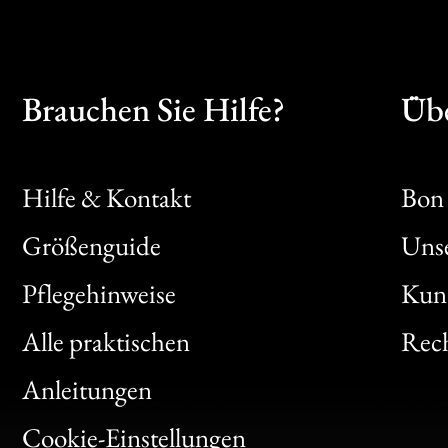
Brauchen Sie Hilfe?
Übe
Hilfe & Kontakt
Bon 
Größenguide
Unse
Bon
Pflegehinweise
Kun
Clic
Alle praktischen
Rech
Bon
Anleitungen
Gen
Cookie-Einstellungen