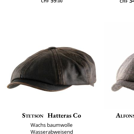
59
3
CHF
.00
CHF
Stetson
Hatteras Co
Alfons
Wachs baumwolle
Wasserabweisend