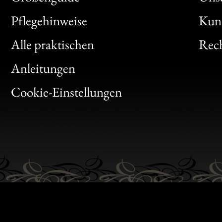
Bon
Pflegehinweise
Kun
Clic
Alle praktischen
Rech
Bon
Anleitungen
Gen
Cookie-Einstellungen