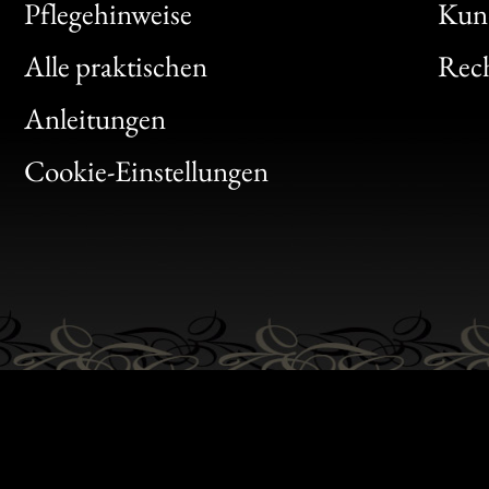
Bon
Pflegehinweise
Kun
Clic
Alle praktischen
Rech
Bon
Anleitungen
Gen
Cookie-Einstellungen