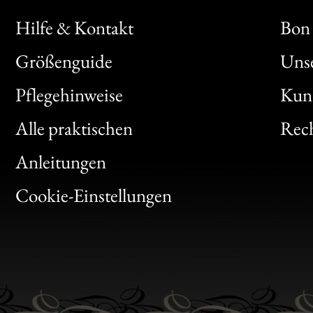
Hilfe & Kontakt
Bon 
Größenguide
Unse
Bon
Pflegehinweise
Kun
Clic
Alle praktischen
Rech
Bon
Anleitungen
Gen
Cookie-Einstellungen