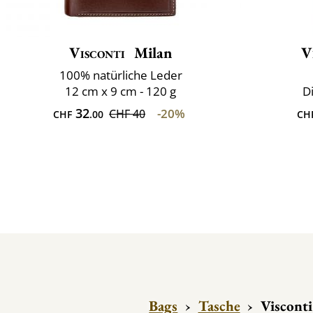
Visconti
Milan
V
100% natürliche Leder
12 cm x 9 cm - 120 g
D
32
-20%
CHF 40
CHF
.00
CH
Bags
›
Tasche
›
Visconti