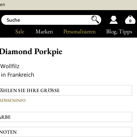
ren
0
Sale
Marken
Personalisieren
Blog
, Tipps
Diamond Porkpie
Wollfilz
in Frankreich
RÖSSENINFO
ARBE
NOTEN