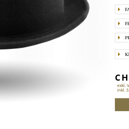
F
F
P
K
CH
exkl. 
inkl.