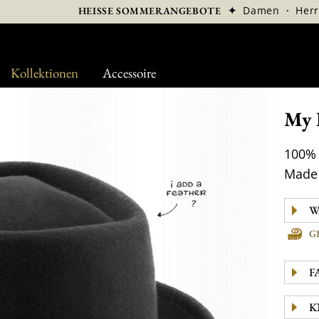
✦
Damen
·
Her
HEISSE SOMMERANGEBOTE
Kollektionen
Accessoire
My 
100% 
Made 
G
F
K