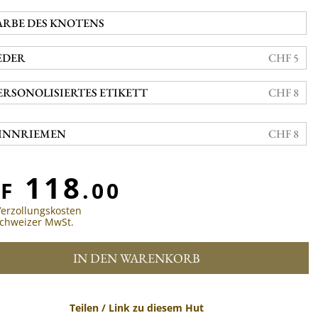
ARBE DES KNOTENS
EDER
CHF 5
ERSONOLISIERTES ETIKETT
CHF 8
INNRIEMEN
CHF 8
118
F
.00
Verzollungskosten
 Schweizer MwSt.
IN DEN WARENKORB
Teilen / Link zu diesem Hut