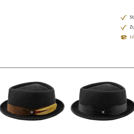
S
Zu
L