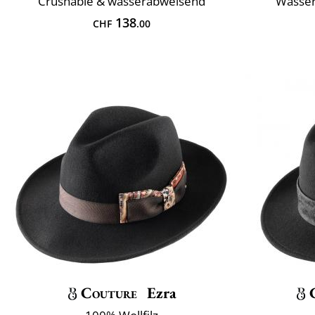
Crushable & wasserabweisend
Wasser
138
CHF
.00
Couture
Ezra