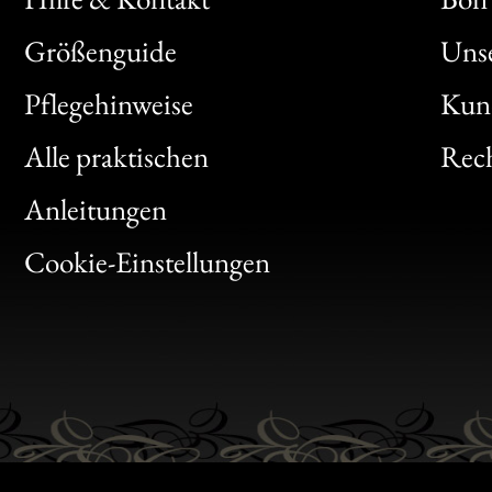
Größenguide
Unse
Bon
Pflegehinweise
Kun
Clic
Alle praktischen
Rech
Bon
Anleitungen
Gen
Cookie-Einstellungen