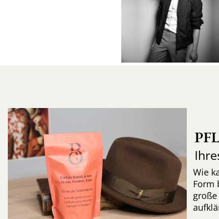
PF
Ihre
Wie k
Form 
große 
aufkl