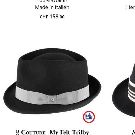
100% Wollfilz
Made in Italien
Herk
158
CHF
.00
Couture
My Felt Trilby