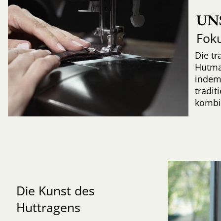
UN
Fok
Die tr
Hutma
indem
tradi
kombi
Die Kunst des
Huttragens