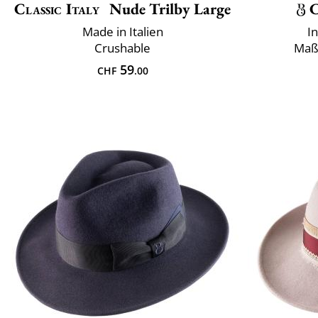
Classic Italy
Nude Trilby Large
C
Made in Italien
I
Crushable
Maß
59
CHF
.00