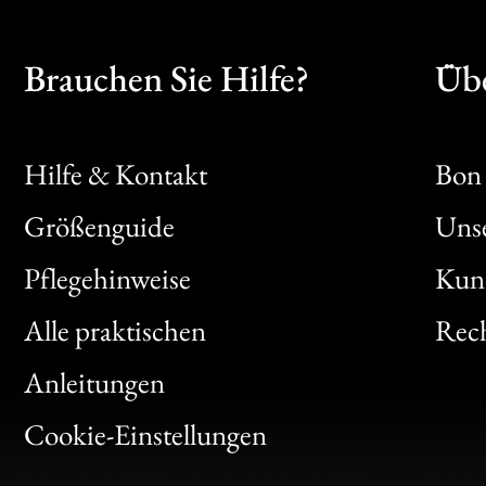
Brauchen Sie Hilfe?
Übe
Hilfe & Kontakt
Bon 
Größenguide
Unse
Bon
Pflegehinweise
Kun
Clic
Alle praktischen
Rech
Bon
Anleitungen
Gen
Cookie-Einstellungen