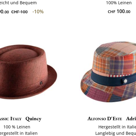
eicht und Bequem
100% Leinen
100
0
-10%
CHF 100
CHF
.00
.00
ssic Italy
Quincy
Alfonso D'Este
Adri
100 % Leinen
Hergestellt in Itali
ergestellt in Italien
Langlebig und Beq