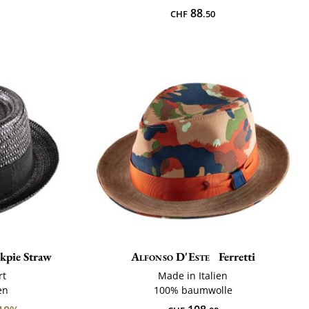
88
CHF
.50
rkpie Straw
Alfonso D'Este
Ferretti
rt
Made in Italien
en
100% baumwolle