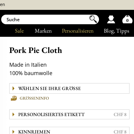
ren
0
Sale
Marken
Personalisieren
Blog
, Tipps
Pork Pie Cloth
Made in Italien
100% baumwolle
GRÖSSENINFO
PERSONOLISIERTES ETIKETT
CHF 8
KINNRIEMEN
CHF 8