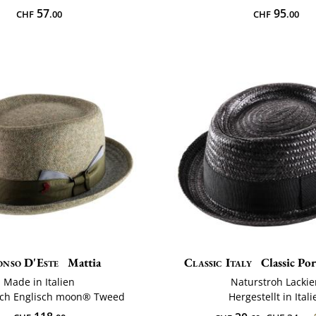
57
95
CHF
.00
CHF
.00
onso D'Este
Mattia
Classic Italy
Classic Po
Made in Italien
Naturstroh Lackie
sch Englisch moon® Tweed
Hergestellt in Itali