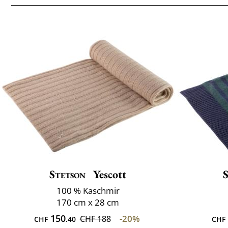
Stetson
Yescott
100 % Kaschmir
170 cm x 28 cm
150
-20%
CHF 188
CHF
.40
CHF