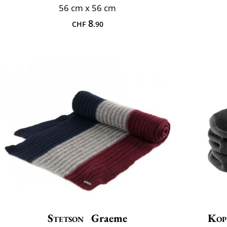
56 cm x 56 cm
8
CHF
.90
Stetson
Graeme
Kop