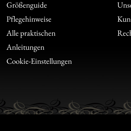
Größenguide
Unse
Bon
Pflegehinweise
Kun
Clic
Alle praktischen
Rech
Bon
Anleitungen
Gen
Cookie-Einstellungen