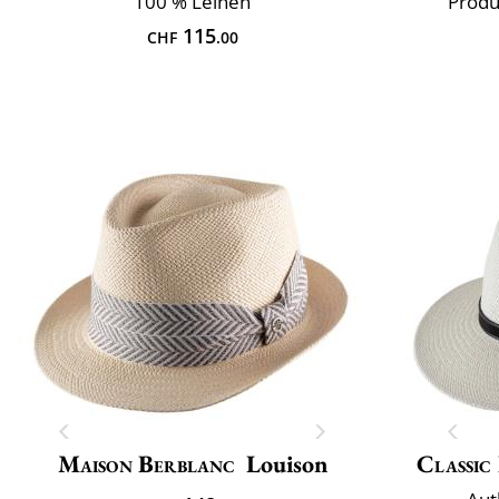
100 % Leinen
Produ
115
CHF
.00
Maison Berblanc
Louison
Classic 