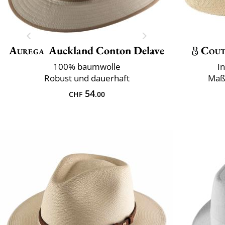
Aurega
Auckland Conton Delave
Cout
100% baumwolle
I
Robust und dauerhaft
Maß
54
CHF
.00