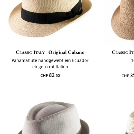
Classic Italy
Original Cubano
Classic It
Panamahüte handgewebt ein Ecuador
1
eingeformt Italien
82
3
CHF
.50
CHF