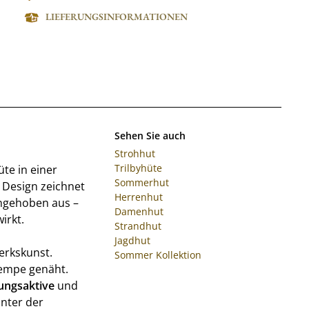
LIEFERUNGSINFORMATIONEN
Sehen Sie auch
Strohhut
Trilbyhüte
üte in einer
Sommerhut
 Design zeichnet
Herrenhut
angehoben aus –
Damenhut
irkt.
Strandhut
Jagdhut
erkskunst.
Sommer Kollektion
empe genäht.
ungsaktive
und
nter der