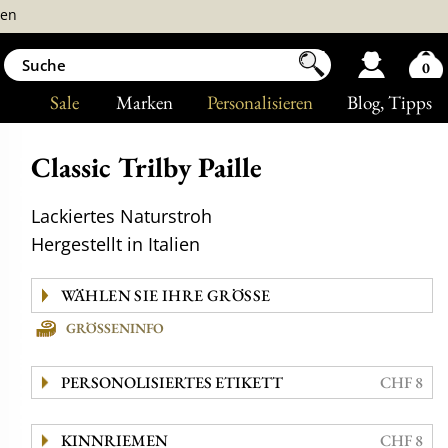
ren
0
Sale
Marken
Personalisieren
Blog
, Tipps
Classic Trilby Paille
Lackiertes Naturstroh
Hergestellt in Italien
GRÖSSENINFO
PERSONOLISIERTES ETIKETT
CHF 8
KINNRIEMEN
CHF 8