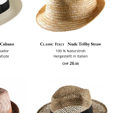
 Cubano
Classic Italy
Nude Trilby Straw
uador
100 % Naturstroh
ahüte
Hergestellt in Italien
26
CHF
.00