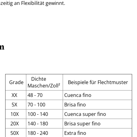
itig an Flexibilität gewinnt.
m
Dichte
Grade
Beispiele für Flechtmuster
Maschen/Zoll²
XX
48 - 70
Cuenca fino
5X
70 - 100
Brisa fino
10X
100 - 140
Cuenca super fino
20X
140 - 180
Brisa super fino
50X
180 - 240
Extra fino