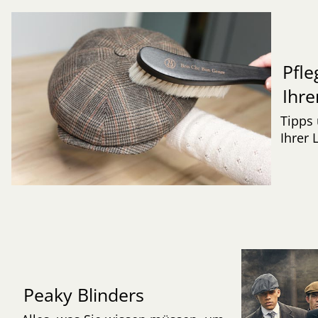
Pfle
Ihre
Tipps 
Ihrer 
Peaky Blinders