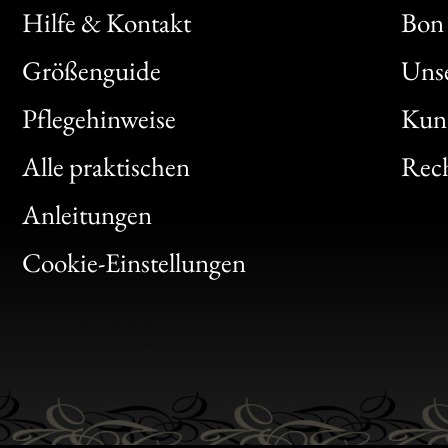
Hilfe & Kontakt
Bon 
Größenguide
Unse
Bon
Pflegehinweise
Kun
Clic
Alle praktischen
Rech
Bon
Anleitungen
Gen
Cookie-Einstellungen