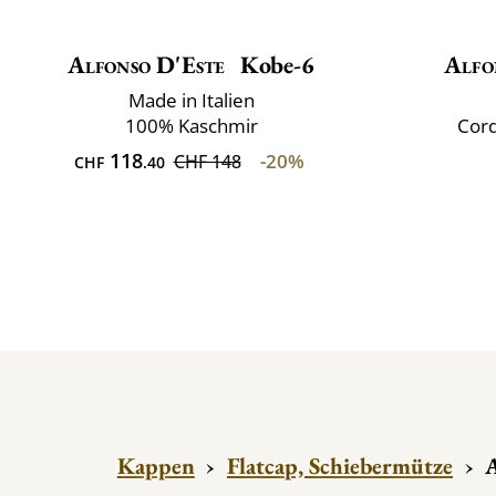
Alfonso D'Este
Kobe-6
Alfo
Made in Italien
100% Kaschmir
Cord
118
-20%
CHF 148
CHF
.40
Kappen
›
Flatcap, Schiebermütze
›
A