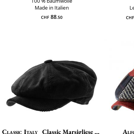
100 % baumwolle
Made in Italien
L
88
CHF
.50
CHF
Classic Italy
Classic Marsigliese Velvet
Alf