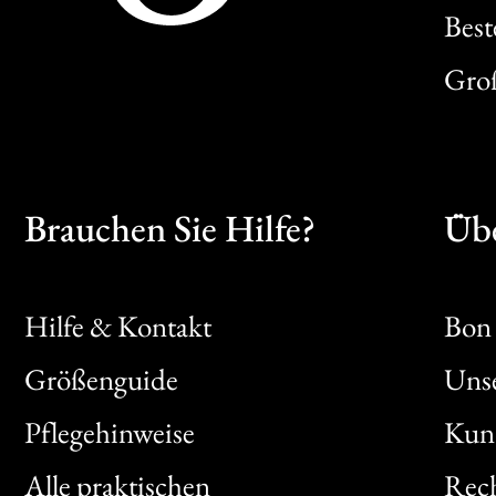
Best
Gro
Brauchen Sie Hilfe?
Übe
Hilfe & Kontakt
Bon 
Größenguide
Unse
Bon
Pflegehinweise
Kun
Clic
Alle praktischen
Rech