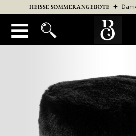
✦
Dam
HEISSE SOMMERANGEBOTE