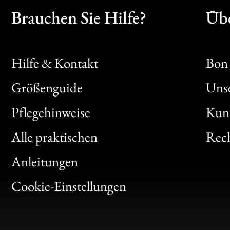
Brauchen Sie Hilfe?
Übe
Hilfe & Kontakt
Bon 
Größenguide
Unse
Bon
Pflegehinweise
Kun
Clic
Alle praktischen
Rech
Bon
Anleitungen
Gen
Cookie-Einstellungen