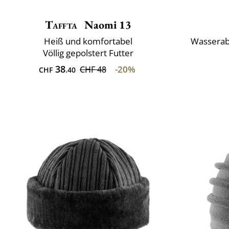
Taffta
Naomi 13
Heiß und komfortabel
Wasserabw
Völlig gepolstert Futter
38
-20%
CHF 48
CHF
.40