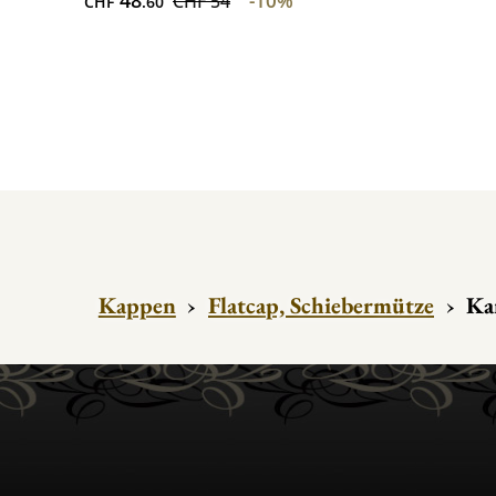
-10%
CHF 54
CHF
.60
Kappen
›
Flatcap, Schiebermütze
›
Ka