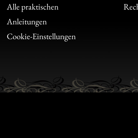
Clic
Alle praktischen
Rech
Bon
Anleitungen
Gen
Cookie-Einstellungen