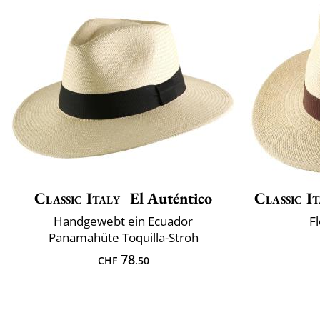
Classic Italy
El Auténtico
Classic It
Handgewebt ein Ecuador
Fl
Panamahüte Toquilla-Stroh
78
CHF
.50