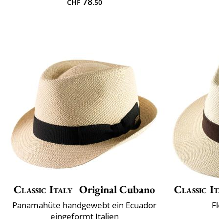
78
CHF
.50
Classic Italy
Original Cubano
Classic It
Panamahüte handgewebt ein Ecuador
Fl
eingeformt Italien