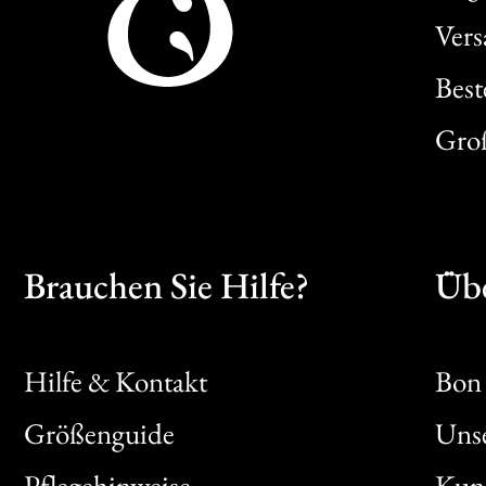
Ver
Best
Gro
Brauchen Sie Hilfe?
Übe
Hilfe & Kontakt
Bon 
Größenguide
Unse
Bon
Pflegehinweise
Kun