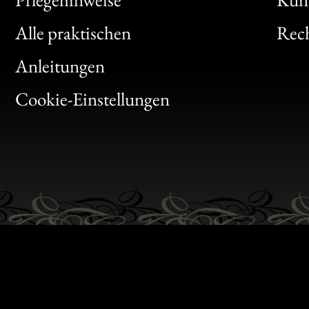
Clic
Alle praktischen
Rech
Bon
Anleitungen
Gen
Cookie-Einstellungen