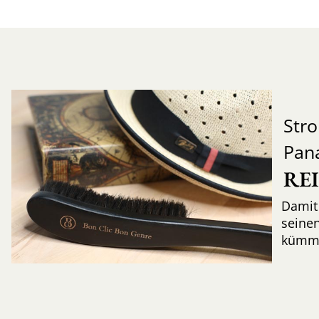
Str
Pan
RE
Damit 
seinen
kümme