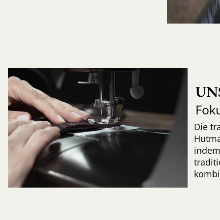
UN
Fok
Die tr
Hutma
indem
tradi
kombi