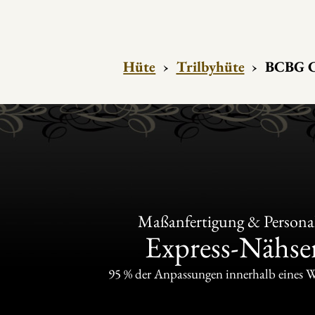
Hüte
›
Trilbyhüte
›
BCBG C
Maßanfertigung & Personal
Express-Nähser
95 % der Anpassungen innerhalb eines 