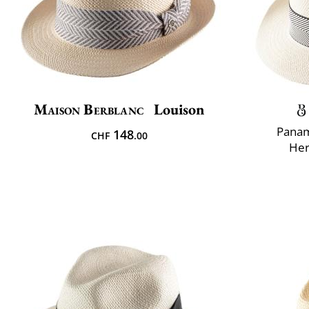
Maison Berblanc
Louison
Panam
148
CHF
.00
Her