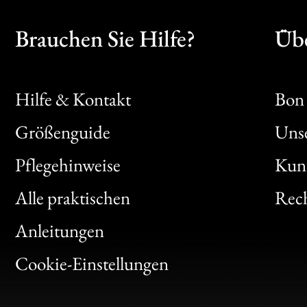
Brauchen Sie Hilfe?
Übe
Hilfe & Kontakt
Bon 
Größenguide
Unse
Bon
Pflegehinweise
Kun
Clic
Alle praktischen
Rech
Bon
Anleitungen
Gen
Cookie-Einstellungen