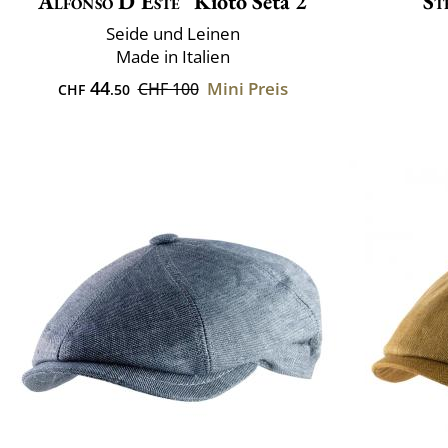
Alfonso D'Este
Kioto Seta 2
St
Seide und Leinen
Made in Italien
44
Mini Preis
CHF 100
CHF
.50