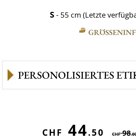
S
- 55 cm (Letzte verfügb
GRÖSSENINFO
PERSONOLISIERTES ETI
44
CHF
.50
98
CHF
.0