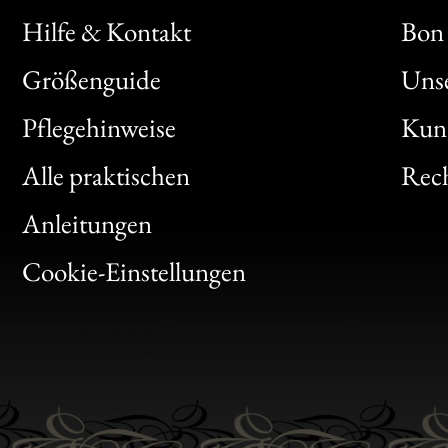
Hilfe & Kontakt
Bon 
Größenguide
Unse
Bon
Pflegehinweise
Kun
Clic
Alle praktischen
Rech
Bon
Anleitungen
Gen
Cookie-Einstellungen